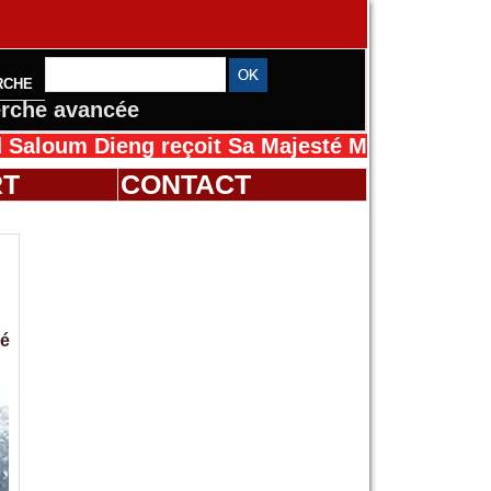
RCHE
rche avancée
 Dieng reçoit Sa Majesté Mansah Cissé au Sé
RT
CONTACT
sé