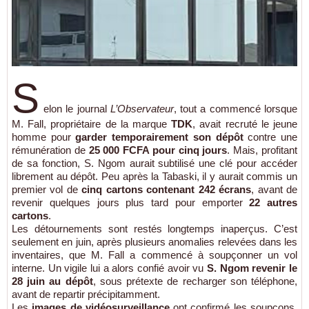
S
elon le journal
L’Observateur
, tout a commencé lorsque
M. Fall, propriétaire de la marque
TDK
, avait recruté le jeune
homme pour
garder temporairement son dépôt
contre une
rémunération de
25 000 FCFA pour cinq jours
. Mais, profitant
de sa fonction, S. Ngom aurait subtilisé une clé pour accéder
librement au dépôt. Peu après la Tabaski, il y aurait commis un
premier vol de
cinq cartons contenant 242 écrans
, avant de
revenir quelques jours plus tard pour emporter
22 autres
cartons
.
Les détournements sont restés longtemps inaperçus. C’est
seulement en juin, après plusieurs anomalies relevées dans les
inventaires, que M. Fall a commencé à soupçonner un vol
interne. Un vigile lui a alors confié avoir vu
S. Ngom revenir le
28 juin au dépôt
, sous prétexte de recharger son téléphone,
avant de repartir précipitamment.
Les
images de vidéosurveillance
ont confirmé les soupçons.