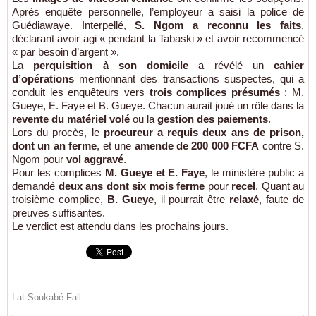
Après enquête personnelle, l’employeur a saisi la police de
Guédiawaye. Interpellé,
S. Ngom a reconnu les faits
,
déclarant avoir agi « pendant la Tabaski » et avoir recommencé
« par besoin d’argent ».
La
perquisition à son domicile
a révélé un
cahier
d’opérations
mentionnant des transactions suspectes, qui a
conduit les enquêteurs vers
trois complices présumés
: M.
Gueye, E. Faye et B. Gueye. Chacun aurait joué un rôle dans la
revente du matériel volé
ou la
gestion des paiements
.
Lors du procès, le
procureur a requis deux ans de prison,
dont un an ferme
, et une
amende de 200 000 FCFA
contre S.
Ngom pour
vol aggravé
.
Pour les complices
M. Gueye et E. Faye
, le ministère public a
demandé
deux ans dont six mois ferme
pour
recel
. Quant au
troisième complice,
B. Gueye
, il pourrait être
relaxé
, faute de
preuves suffisantes.
Le verdict est attendu dans les prochains jours.
Lat Soukabé Fall