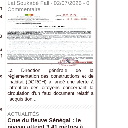
Lat Soukabé Fall - 02/07/2026 -
0
n
Commentaire
e
a
s
t
La Direction générale de la
s
réglementation des constructions et de
l'habitat (DGRCH) a lancé une alerte à
l'attention des citoyens concernant la
circulation d'un faux document relatif à
l'acquisition...
s
ACTUALITÉS
Crue du fleuve Sénégal : le
niveau atteint 3,41 mètres à