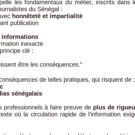
appelle les fondamentaux du métier, inscrits dans l
ournalistes du Sénégal :
 avec
honnêteté et impartialité
vant publication
s informations
rmation inexacte
rincipe clé :
uissent être les conséquences.”
nséquences de telles pratiques, qui risquent de :
c
dias sénégalais
es professionnels à faire preuve de
plus de rigueu
exte où la circulation rapide de l’information exig