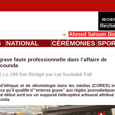
RECHE
Reche
Ahmed Saloum Dieng reçoi
S
NATIONAL
CÉRÉMONIES
SPO
ve faute professionnelle dans l’affaire de
bacounda
 | Lu 199 fois Rédigé par Lat Soukabé Fall
s d’éthique et de déontologie dans les médias (CORED) e
 qu’il qualifie d’“entorse grave” aux règles journalistique
sé début avril sur un supposé hélicoptère artisanal attribué
unda.