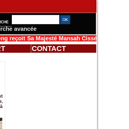
RCHE
rche avancée
t Sa Majesté Mansah Cissé au Sénégal pour le
RT
CONTACT
st
s,
 à