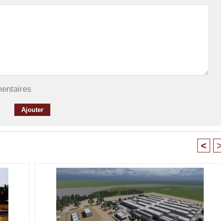
mentaires
<