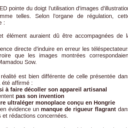
ointe du doigt l’utilisation d’images d’illustratio
mme telles. Selon l’organe de régulation, cett
 :
 cet élément auraient dû être accompagnées de l
nce directe d’induire en erreur les téléspectateur
 croire que les images montrées correspondaien
ar Mamadou Sow.
alité est bien différente de celle présentée dan
été affirmé :
i à faire décoller son appareil artisanal
entent
pas son invention
ère ultraléger monoplace conçu en Hongrie
 en évidence un
manque de rigueur flagrant
dan
ns et rédactions concernées.