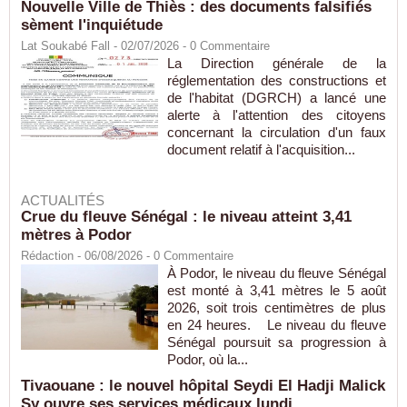
Nouvelle Ville de Thiès : des documents falsifiés
sèment l'inquiétude
Lat Soukabé Fall - 02/07/2026 -
0
Commentaire
La Direction générale de la
réglementation des constructions et
de l'habitat (DGRCH) a lancé une
alerte à l'attention des citoyens
concernant la circulation d'un faux
document relatif à l'acquisition...
ACTUALITÉS
Crue du fleuve Sénégal : le niveau atteint 3,41
mètres à Podor
Rédaction
- 06/08/2026 -
0
Commentaire
À Podor, le niveau du fleuve Sénégal
est monté à 3,41 mètres le 5 août
2026, soit trois centimètres de plus
en 24 heures. Le niveau du fleuve
Sénégal poursuit sa progression à
Podor, où la...
Tivaouane : le nouvel hôpital Seydi El Hadji Malick
Sy ouvre ses services médicaux lundi