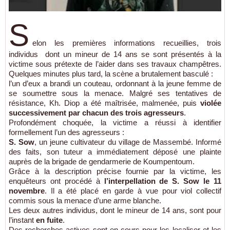
S
elon les premières informations recueillies, trois
individus dont un mineur de 14 ans se sont présentés à la
victime sous prétexte de l’aider dans ses travaux champêtres.
Quelques minutes plus tard, la scène a brutalement basculé :
l’un d’eux a brandi un couteau, ordonnant à la jeune femme de
se soumettre sous la menace. Malgré ses tentatives de
résistance, Kh. Diop a été maîtrisée, malmenée, puis
violée
successivement par chacun des trois agresseurs
.
Profondément choquée, la victime a réussi à identifier
formellement l’un des agresseurs :
S. Sow
, un jeune cultivateur du village de Massembé. Informé
des faits, son tuteur a immédiatement déposé une plainte
auprès de la brigade de gendarmerie de Koumpentoum.
Grâce à la description précise fournie par la victime, les
enquêteurs ont procédé à
l’interpellation de S. Sow le 11
novembre
. Il a été placé en garde à vue pour viol collectif
commis sous la menace d’une arme blanche.
Les deux autres individus, dont le mineur de 14 ans, sont pour
l’instant
en fuite
.
Des recherches actives sont en cours pour les localiser et les