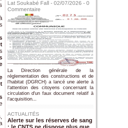
Lat Soukabé Fall - 02/07/2026 -
0
s
Commentaire
à
s
s
t
s
s
e
La Direction générale de la
réglementation des constructions et de
e
l'habitat (DGRCH) a lancé une alerte à
t
l'attention des citoyens concernant la
circulation d'un faux document relatif à
s
l'acquisition...
e
ACTUALITÉS
s
,
Alerte sur les réserves de sang
a
: le CNTS ne dispose plus que