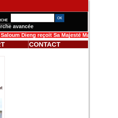
RCHE
rche avancée
ieng reçoit Sa Majesté Mansah Cissé au Sénég
RT
CONTACT
nt