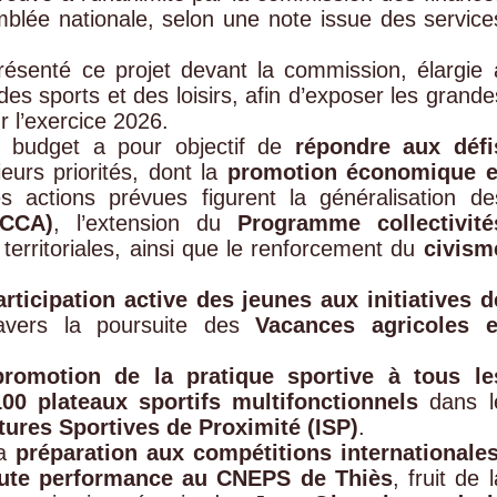
mblée nationale, selon une note issue des service
ésenté ce projet devant la commission, élargie 
 des sports et des loisirs, afin d’exposer les grande
 l’exercice 2026.
e budget a pour objectif de
répondre aux défi
eurs priorités, dont la
promotion économique e
s actions prévues figurent la généralisation de
(CCA)
, l’extension du
Programme collectivité
s territoriales, ainsi que le renforcement du
civism
articipation active des jeunes aux initiatives d
avers la poursuite des
Vacances agricoles e
promotion de la pratique sportive à tous le
100 plateaux sportifs multifonctionnels
dans l
tures Sportives de Proximité (ISP)
.
la
préparation aux compétitions internationale
aute performance au CNEPS de Thiès
, fruit de l