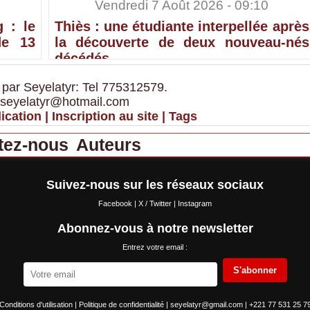
Vendredi 7 Août 2026 - 09:10
 : le
Thiès : une étudiante interpellée après
de 13
la découverte de deux nouveau-nés
décédés
 par Seyelatyr: Tel 775312579.
 seyelatyr@hotmail.com
ication
|
Inscription au site
|
Tags
tez-nous
Auteurs
Suivez-nous sur les réseaux sociaux
Facebook
|
X / Twitter
|
Instagram
Abonnez-vous à notre newsletter
Entrez votre email :
S'abonner
Conditions d'utilisation
|
Politique de confidentialité
|
seyelatyr@gmail.com
|
+221 77 531 25 7