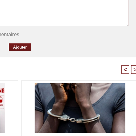
mentaires
<