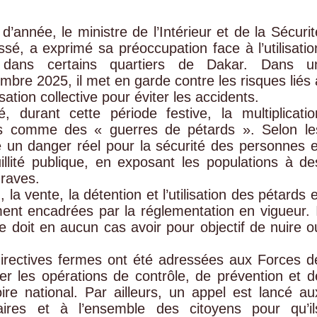
d’année, le ministre de l’Intérieur et de la Sécurit
 a exprimé sa préoccupation face à l’utilisatio
s dans certains quartiers de Dakar. Dans u
bre 2025, il met en garde contre les risques liés 
ation collective pour éviter les accidents.
, durant cette période festive, la multiplicatio
s comme des « guerres de pétards ». Selon le
 un danger réel pour la sécurité des personnes e
illité publique, en exposant les populations à de
graves.
 la vente, la détention et l’utilisation des pétards e
ment encadrées par la réglementation en vigueur. I
 doit en aucun cas avoir pour objectif de nuire o
 directives fermes ont été adressées aux Forces d
er les opérations de contrôle, de prévention et d
oire national. Par ailleurs, un appel est lancé au
ires et à l’ensemble des citoyens pour qu’il