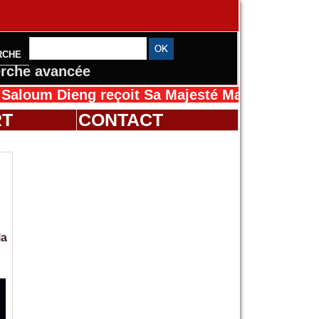
RCHE
rche avancée
ieng reçoit Sa Majesté Mansah Cissé au Sénég
RT
CONTACT
la