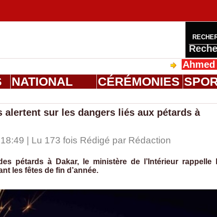
RECHE
Reche
Ahmed Saloum D
S
NATIONAL
CÉRÉMONIES
SPO
s alertent sur les dangers liés aux pétards à
18:49 | Lu 173 fois Rédigé par
Rédaction
es pétards à Dakar, le ministère de l’Intérieur rappelle 
nt les fêtes de fin d’année.