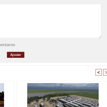
mentaires
<