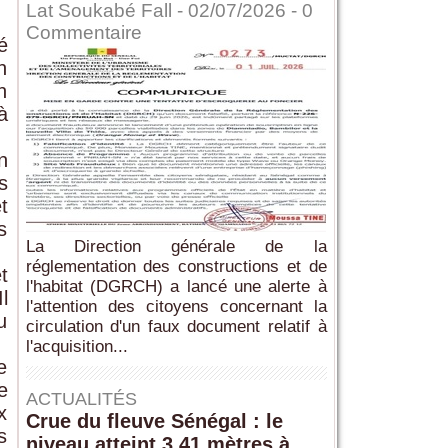
Lat Soukabé Fall - 02/07/2026 -
0
Commentaire
é
n
n
à
n
s
t
s
La Direction générale de la
réglementation des constructions et de
t
l'habitat (DGRCH) a lancé une alerte à
l
l'attention des citoyens concernant la
u
circulation d'un faux document relatif à
l'acquisition...
e
e
ACTUALITÉS
x
Crue du fleuve Sénégal : le
s
niveau atteint 3,41 mètres à