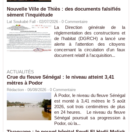
Nouvelle Ville de Thiès : des documents falsifiés
sèment l'inquiétude
Lat Soukabé Fall - 02/07/2026 -
0
Commentaire
La Direction générale de la
réglementation des constructions et
de l'habitat (DGRCH) a lancé une
alerte à l'attention des citoyens
concernant la circulation d'un faux
document relatif à l'acquisition...
ACTUALITÉS
Crue du fleuve Sénégal : le niveau atteint 3,41
mètres à Podor
Rédaction
- 06/08/2026 -
0
Commentaire
À Podor, le niveau du fleuve Sénégal
est monté à 3,41 mètres le 5 août
2026, soit trois centimètres de plus
en 24 heures. Le niveau du fleuve
Sénégal poursuit sa progression à
Podor, où la...
Tivaouane : le nouvel hôpital Seydi El Hadji Malick