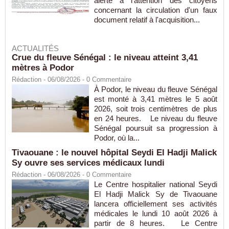
alerte à l'attention des citoyens
concernant la circulation d'un faux
document relatif à l'acquisition...
ACTUALITÉS
Crue du fleuve Sénégal : le niveau atteint 3,41
mètres à Podor
Rédaction
- 06/08/2026 -
0
Commentaire
À Podor, le niveau du fleuve Sénégal
est monté à 3,41 mètres le 5 août
2026, soit trois centimètres de plus
en 24 heures. Le niveau du fleuve
Sénégal poursuit sa progression à
Podor, où la...
Tivaouane : le nouvel hôpital Seydi El Hadji Malick
Sy ouvre ses services médicaux lundi
Rédaction
- 06/08/2026 -
0
Commentaire
Le Centre hospitalier national Seydi
El Hadji Malick Sy de Tivaouane
lancera officiellement ses activités
médicales le lundi 10 août 2026 à
partir de 8 heures. Le Centre