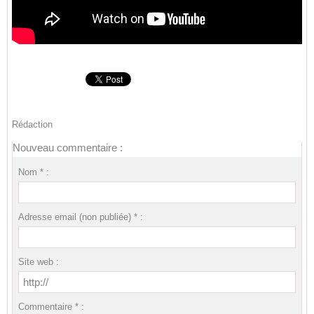
Rédaction
Nouveau commentaire :
Nom * :
Adresse email (non publiée) * :
Site web :
Commentaire * :