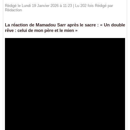
Rédigé le Lundi 19 Janvier 2026 à 11:23 | Lu 202 fois Rédigé par
Rédaction
La réaction de Mamadou Sarr après le sacre : « Un double
rêve : celui de mon père et le mien »