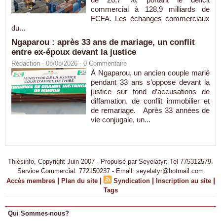
commercial à 128,9 milliards de
FCFA. Les échanges commerciaux
du...
Ngaparou : après 33 ans de mariage, un conflit
entre ex-époux devant la justice
Rédaction
- 08/08/2026 -
0
Commentaire
À Ngaparou, un ancien couple marié
pendant 33 ans s’oppose devant la
justice sur fond d’accusations de
diffamation, de conflit immobilier et
de remariage. Après 33 années de
vie conjugale, un...
Thiesinfo, Copyright Juin 2007 - Propulsé par Seyelatyr: Tel 775312579.
Service Commercial: 772150237 - Email: seyelatyr@hotmail.com
|
|
|
|
Accès membres
Plan du site
Syndication
Inscription au site
Tags
Qui Sommes-nous?