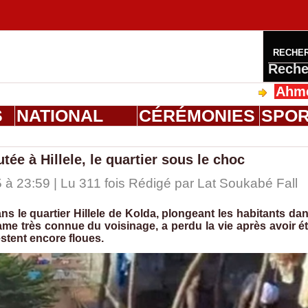
RECHE
Reche
Ahmed Saloum
S
NATIONAL
CÉRÉMONIES
SPO
ée à Hillele, le quartier sous le choc
 23:59 | Lu 311 fois Rédigé par Lat Soukabé Fall
s le quartier Hillele de Kolda, plongeant les habitants da
me très connue du voisinage, a perdu la vie après avoir é
stent encore floues.