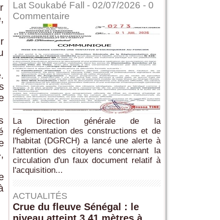
Lat Soukabé Fall - 02/07/2026 -
0
r
Commentaire
,
r
u
.
s
e
s
La Direction générale de la
é
réglementation des constructions et de
l'habitat (DGRCH) a lancé une alerte à
e
l'attention des citoyens concernant la
,
circulation d'un faux document relatif à
l'acquisition...
e
à
ACTUALITÉS
Crue du fleuve Sénégal : le
niveau atteint 3,41 mètres à