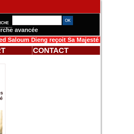
RCHE
rche avancée
 Dieng reçoit Sa Majesté Mansah Cissé au Sé
RT
CONTACT
ns
té