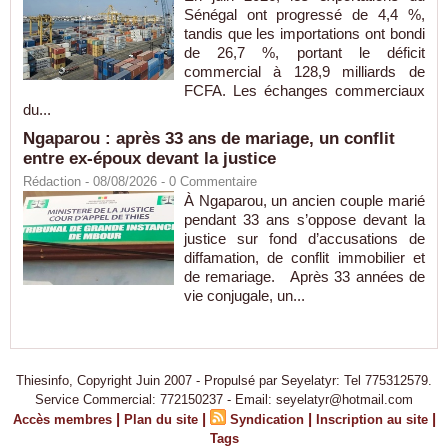
Sénégal ont progressé de 4,4 %,
tandis que les importations ont bondi
de 26,7 %, portant le déficit
commercial à 128,9 milliards de
FCFA. Les échanges commerciaux
du...
Ngaparou : après 33 ans de mariage, un conflit
entre ex-époux devant la justice
Rédaction
- 08/08/2026 -
0
Commentaire
À Ngaparou, un ancien couple marié
pendant 33 ans s’oppose devant la
justice sur fond d’accusations de
diffamation, de conflit immobilier et
de remariage. Après 33 années de
vie conjugale, un...
Thiesinfo, Copyright Juin 2007 - Propulsé par Seyelatyr: Tel 775312579.
Service Commercial: 772150237 - Email: seyelatyr@hotmail.com
|
|
|
|
Accès membres
Plan du site
Syndication
Inscription au site
Tags