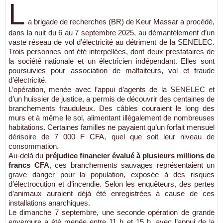
L
a brigade de recherches (BR) de Keur Massar a procédé,
dans la nuit du 6 au 7 septembre 2025, au démantèlement d’un
vaste réseau de vol d’électricité au détriment de la SENELEC.
Trois personnes ont été interpellées, dont deux prestataires de
la société nationale et un électricien indépendant. Elles sont
poursuivies pour association de malfaiteurs, vol et fraude
d’électricité.
L’opération, menée avec l’appui d’agents de la SENELEC et
d’un huissier de justice, a permis de découvrir des centaines de
branchements frauduleux. Des câbles couraient le long des
murs et à même le sol, alimentant illégalement de nombreuses
habitations. Certaines familles ne payaient qu’un forfait mensuel
dérisoire de 7 000 F CFA, quel que soit leur niveau de
consommation.
Au-delà du
préjudice financier évalué à plusieurs millions de
francs CFA
, ces branchements sauvages représentaient un
grave danger pour la population, exposée à des risques
d’électrocution et d’incendie. Selon les enquêteurs, des pertes
d’animaux auraient déjà été enregistrées à cause de ces
installations anarchiques.
Le dimanche 7 septembre, une seconde opération de grande
envergure a été menée entre 11 h et 15 h, avec l’appui de la