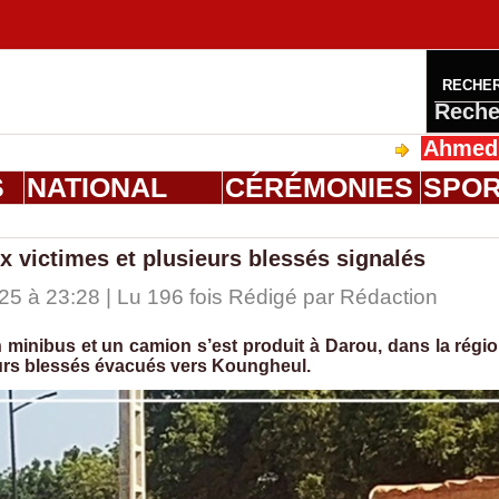
RECHE
Reche
Ahmed Saloum 
S
NATIONAL
CÉRÉMONIES
SPO
x victimes et plusieurs blessés signalés
 à 23:28 | Lu 196 fois Rédigé par
Rédaction
n minibus et un camion s’est produit à Darou, dans la régi
ieurs blessés évacués vers Koungheul.