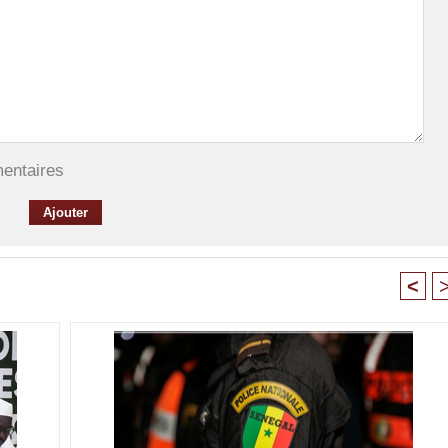
mentaires
<