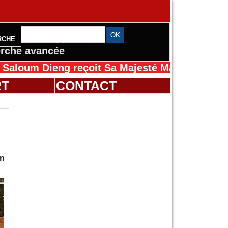
RCHE
rche avancée
Dieng reçoit Sa Majesté Mansah Cissé au Séné
RT
CONTACT
on