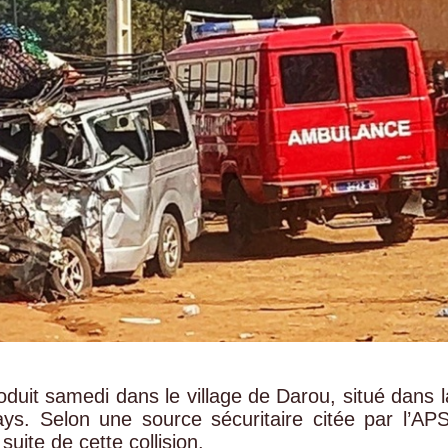
roduit samedi dans le village de Darou, situé dans l
ys. Selon une source sécuritaire citée par l’APS
uite de cette collision.