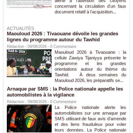
alerte à l'attention des citoyens
concernant la circulation d'un faux
document relatif à l'acquisition...
ACTUALITÉS
Maouloud 2026 : Tivaouane dévoile les grandes
lignes du programme autour du Tawhid
Rédaction
- 09/08/2026 -
0
Commentaire
Maouloud 2026 à Tivaouane : la
cellule Zawiya Tijaniyya présente le
programme et les grandes
orientations autour du thème du
Tawhid. À deux semaines du
Maouloud 2026, les préparatifs se...
Arnaque par SMS : la Police nationale appelle les
automobilistes à la vigilance
Rédaction
- 09/08/2026 -
0
Commentaire
La Police nationale alerte les
automobilistes sur une arnaque par
SMS utilisant de faux avis d’amende
et des liens frauduleux pour voler
leurs données. La Police nationale