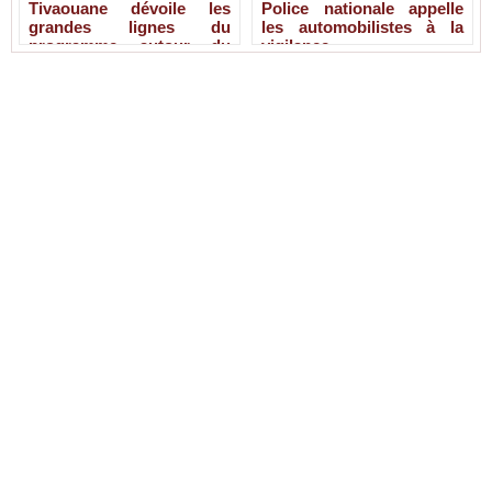
Tivaouane dévoile les
Police nationale appelle
grandes lignes du
les automobilistes à la
programme autour du
vigilance
Tawhid