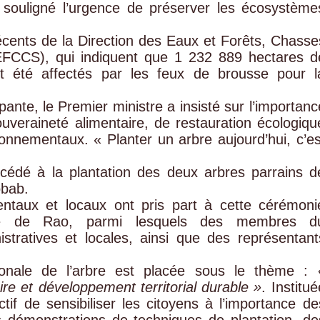
souligné l’urgence de préserver les écosystème
récents de la Direction des Eaux et Forêts, Chasse
EFCCS), qui indiquent que 1 232 889 hectares d
ont été affectés par les feux de brousse pour l
ante, le Premier ministre a insisté sur l’importanc
veraineté alimentaire, de restauration écologiqu
ronnementaux. « Planter un arbre aujourd’hui, c’es
cédé à la plantation des deux arbres parrains d
obab.
ntaux et locaux ont pris part à cette cérémoni
sée de Rao, parmi lesquels des membres d
stratives et locales, ainsi que des représentant
ionale de l’arbre est placée sous le thème :
re et développement territorial durable »
. Institué
tif de sensibiliser les citoyens à l’importance de