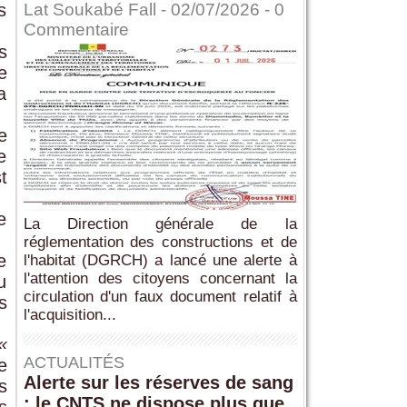
s
Lat Soukabé Fall - 02/07/2026 -
0
Commentaire
s
e
a
e
e
t
e
La Direction générale de la
réglementation des constructions et de
e
l'habitat (DGRCH) a lancé une alerte à
l'attention des citoyens concernant la
u
circulation d'un faux document relatif à
s
l'acquisition...
«
ACTUALITÉS
e
Alerte sur les réserves de sang
s
: le CNTS ne dispose plus que