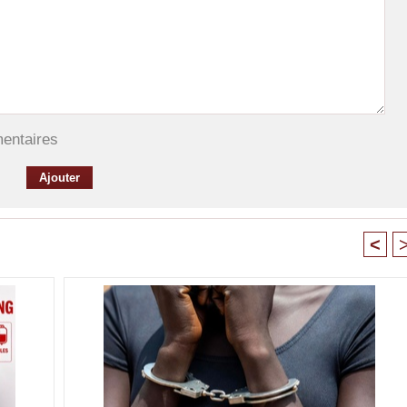
mentaires
<