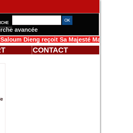
RCHE
rche avancée
Dieng reçoit Sa Majesté Mansah Cissé au Séné
RT
CONTACT
le