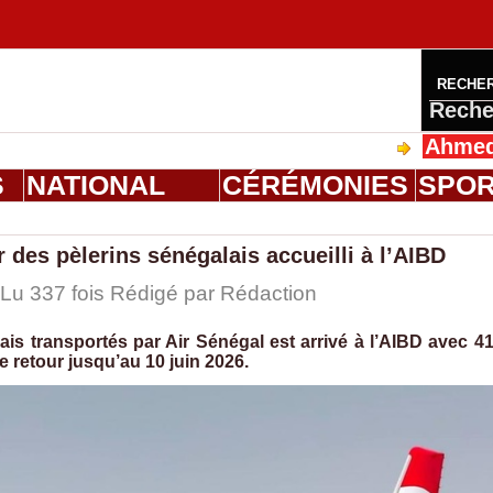
RECHE
Reche
Ahmed Saloum 
S
NATIONAL
CÉRÉMONIES
SPO
r des pèlerins sénégalais accueilli à l’AIBD
 Lu 337 fois Rédigé par
Rédaction
ais transportés par Air Sénégal est arrivé à l’AIBD avec 4
 retour jusqu’au 10 juin 2026.