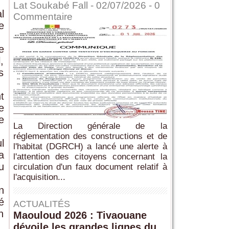
Lat Soukabé Fall - 02/07/2026 -
0
l
Commentaire
e
e
,
s
t
e
e
La Direction générale de la
réglementation des constructions et de
l
l'habitat (DGRCH) a lancé une alerte à
a
l'attention des citoyens concernant la
u
circulation d'un faux document relatif à
l'acquisition...
n
é
ACTUALITÉS
n
Maouloud 2026 : Tivaouane
dévoile les grandes lignes du