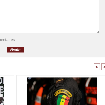
mentaires
<