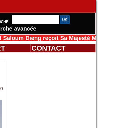
RCHE
rche avancée
Dieng reçoit Sa Majesté Mansah Cissé au Séné
RT
CONTACT
10