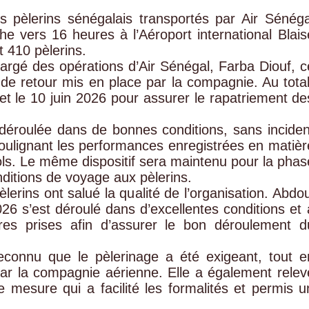
es pèlerins sénégalais transportés par Air Sénéga
e vers 16 heures à l’Aéroport international Blais
t 410 pèlerins.
hargé des opérations d’Air Sénégal, Farba Diouf, c
e retour mis en place par la compagnie. Au total
et le 10 juin 2026 pour assurer le rapatriement de
t déroulée dans de bonnes conditions, sans inciden
soulignant les performances enregistrées en matièr
vols. Le même dispositif sera maintenu pour la phas
nditions de voyage aux pèlerins.
èlerins ont salué la qualité de l’organisation. Abdou
6 s’est déroulé dans d’excellentes conditions et 
ures prises afin d’assurer le bon déroulement d
econnu que le pèlerinage a été exigeant, tout e
par la compagnie aérienne. Elle a également relev
e mesure qui a facilité les formalités et permis u