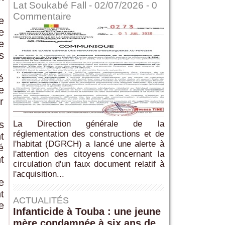
Lat Soukabé Fall - 02/07/2026 -
0
Commentaire
e
e
e
s
é
e
r
s
La Direction générale de la
réglementation des constructions et de
t
l'habitat (DGRCH) a lancé une alerte à
é
l'attention des citoyens concernant la
t
circulation d'un faux document relatif à
l'acquisition...
e
t
ACTUALITÉS
e
Infanticide à Touba : une jeune
mère condamnée à six ans de