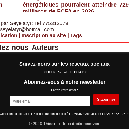
n
énergétiques pourraient atteindre 729
milliards de FCFA en 2026
 par Seyelatyr: Tel 775312579.
 seyelatyr@hotmail.com
ication
|
Inscription au site
|
Tags
tez-nous
Auteurs
Suivez-nous sur les réseaux sociaux
Facebook
|
X / Twitter
|
Instagram
Abonnez-vous à notre newsletter
Entrez votre email :
S'abonner
Conditions d'utilisation
|
Politique de confidentialité
|
seyelatyr@gmail.com
|
+221 77 531 25 7
© 2026 Thièsinfo. Tous droits réservés.