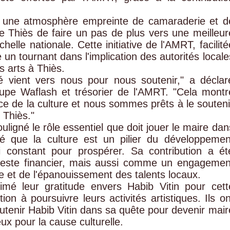
ns une atmosphère empreinte de camaraderie et d
de Thiès de faire un pas de plus vers une meilleur
helle nationale. Cette initiative de l'AMRT, facilité
 un tournant dans l'implication des autorités locale
s arts à Thiès.
té vient vers nous pour nous soutenir," a déclar
e Waflash et trésorier de l'AMRT. "Cela montr
ce de la culture et nous sommes prêts à le souteni
 Thiès."
ouligné le rôle essentiel que doit jouer le maire dan
elé que la culture est un pilier du développemen
 constant pour prospérer. Sa contribution a ét
ste financier, mais aussi comme un engagemen
e et de l'épanouissement des talents locaux.
é leur gratitude envers Habib Vitin pour cett
tion à poursuivre leurs activités artistiques. Ils on
utenir Habib Vitin dans sa quête pour devenir mair
eux pour la cause culturelle.