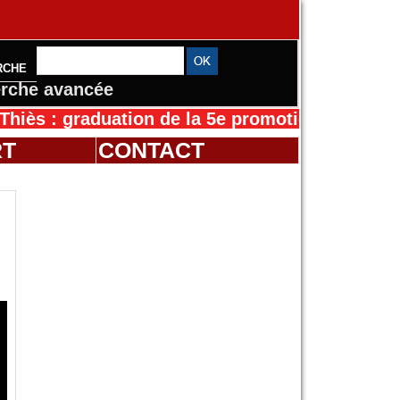
RCHE
rche avancée
: graduation de la 5e promotion de l’IFMES
30
RT
CONTACT