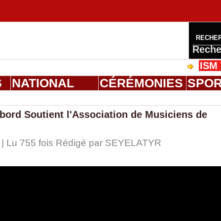
RECHE
Reche
ISM Thiès 
S
NATIONAL
CÉRÉMONIES
SPO
abord Soutient l'Association de Musiciens de
 | Lu 755 fois Rédigé par
SEYELATYR