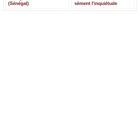
(Sénégal)
sèment l'inquiétude