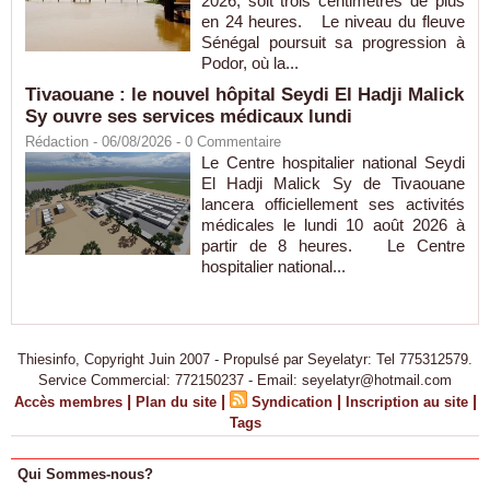
2026, soit trois centimètres de plus
en 24 heures. Le niveau du fleuve
Sénégal poursuit sa progression à
Podor, où la...
Tivaouane : le nouvel hôpital Seydi El Hadji Malick
Sy ouvre ses services médicaux lundi
Rédaction
- 06/08/2026 -
0
Commentaire
Le Centre hospitalier national Seydi
El Hadji Malick Sy de Tivaouane
lancera officiellement ses activités
médicales le lundi 10 août 2026 à
partir de 8 heures. Le Centre
hospitalier national...
Thiesinfo, Copyright Juin 2007 - Propulsé par Seyelatyr: Tel 775312579.
Service Commercial: 772150237 - Email: seyelatyr@hotmail.com
|
|
|
|
Accès membres
Plan du site
Syndication
Inscription au site
Tags
Qui Sommes-nous?