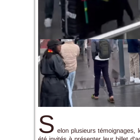
S
elon plusieurs témoignages, l
été invités à présenter leur billet