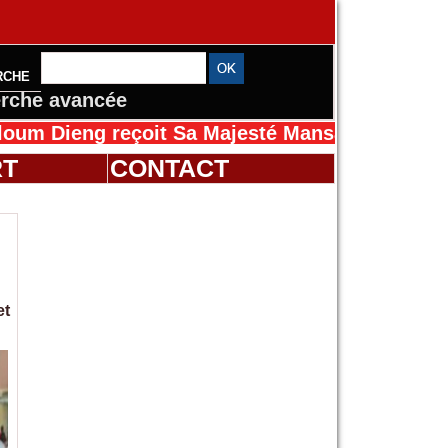
RCHE
rche avancée
g reçoit Sa Majesté Mansah Cissé au Sénégal 
RT
CONTACT
et