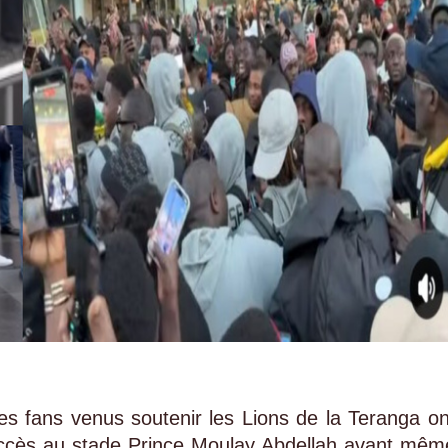
es fans venus soutenir les Lions de la Teranga on
 d’accès au stade Prince Moulay Abdellah avant mêm