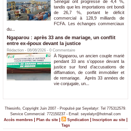
Sénégal ont progressé de 4,4 %,
tandis que les importations ont bondi
de 26,7 %, portant le déficit
commercial à 128,9 milliards de
FCFA. Les échanges commerciaux
du...
Ngaparou : après 33 ans de mariage, un conflit
entre ex-époux devant la justice
Rédaction
- 08/08/2026 -
0
Commentaire
À Ngaparou, un ancien couple marié
pendant 33 ans s’oppose devant la
justice sur fond d’accusations de
diffamation, de conflit immobilier et
de remariage. Après 33 années de
vie conjugale, un...
Thiesinfo, Copyright Juin 2007 - Propulsé par Seyelatyr: Tel 775312579.
Service Commercial: 772150237 - Email: seyelatyr@hotmail.com
|
|
|
|
Accès membres
Plan du site
Syndication
Inscription au site
Tags