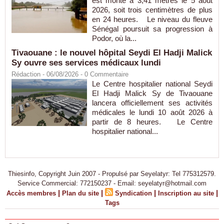
est monté à 3,41 mètres le 5 août
2026, soit trois centimètres de plus
en 24 heures. Le niveau du fleuve
Sénégal poursuit sa progression à
Podor, où la...
Tivaouane : le nouvel hôpital Seydi El Hadji Malick
Sy ouvre ses services médicaux lundi
Rédaction
- 06/08/2026 -
0
Commentaire
Le Centre hospitalier national Seydi
El Hadji Malick Sy de Tivaouane
lancera officiellement ses activités
médicales le lundi 10 août 2026 à
partir de 8 heures. Le Centre
hospitalier national...
Thiesinfo, Copyright Juin 2007 - Propulsé par Seyelatyr: Tel 775312579.
Service Commercial: 772150237 - Email: seyelatyr@hotmail.com
|
|
|
|
Accès membres
Plan du site
Syndication
Inscription au site
Tags