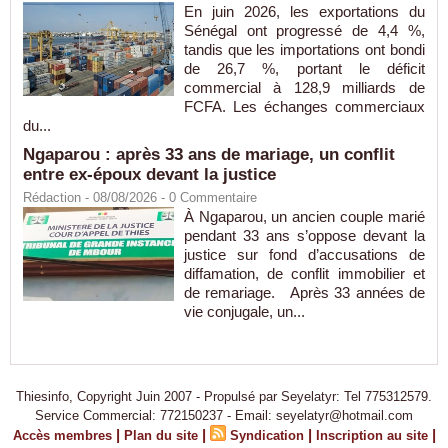
En juin 2026, les exportations du
Sénégal ont progressé de 4,4 %,
tandis que les importations ont bondi
de 26,7 %, portant le déficit
commercial à 128,9 milliards de
FCFA. Les échanges commerciaux
du...
Ngaparou : après 33 ans de mariage, un conflit
entre ex-époux devant la justice
Rédaction
- 08/08/2026 -
0
Commentaire
À Ngaparou, un ancien couple marié
pendant 33 ans s’oppose devant la
justice sur fond d’accusations de
diffamation, de conflit immobilier et
de remariage. Après 33 années de
vie conjugale, un...
Thiesinfo, Copyright Juin 2007 - Propulsé par Seyelatyr: Tel 775312579.
Service Commercial: 772150237 - Email: seyelatyr@hotmail.com
|
|
|
|
Accès membres
Plan du site
Syndication
Inscription au site