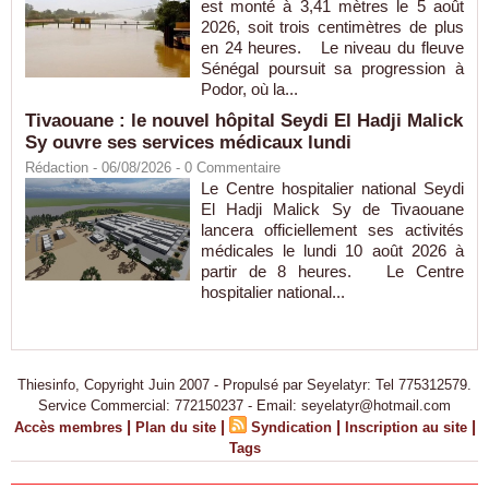
est monté à 3,41 mètres le 5 août
2026, soit trois centimètres de plus
en 24 heures. Le niveau du fleuve
Sénégal poursuit sa progression à
Podor, où la...
Tivaouane : le nouvel hôpital Seydi El Hadji Malick
Sy ouvre ses services médicaux lundi
Rédaction
- 06/08/2026 -
0
Commentaire
Le Centre hospitalier national Seydi
El Hadji Malick Sy de Tivaouane
lancera officiellement ses activités
médicales le lundi 10 août 2026 à
partir de 8 heures. Le Centre
hospitalier national...
Thiesinfo, Copyright Juin 2007 - Propulsé par Seyelatyr: Tel 775312579.
Service Commercial: 772150237 - Email: seyelatyr@hotmail.com
|
|
|
|
Accès membres
Plan du site
Syndication
Inscription au site
Tags