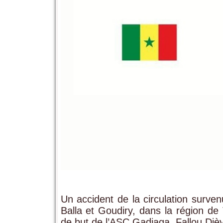
Un accident de la circulation surve
Balla et Goudiry, dans la région de
de but de l’ASC Gadiaga, Fallou Diè