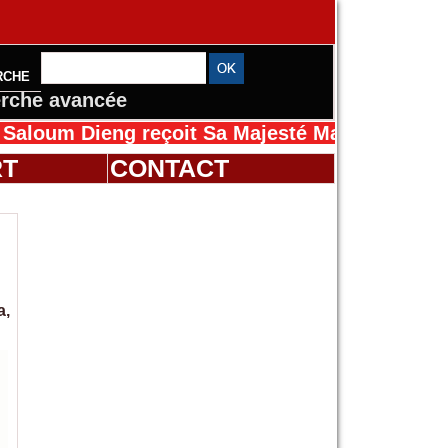
RCHE
rche avancée
 Dieng reçoit Sa Majesté Mansah Cissé au Sén
RT
CONTACT
a,