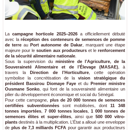
La
campagne horticole 2025–2026
a officiellement débuté
avec la
réception des conteneurs de semences de pomme
de terre
au
Port autonome de Dakar
, marquant une étape
majeure pour le
soutien aux producteurs
et le
renforcement
de la sécurité alimentaire nationale
.
Sous la supervision du
ministère de l’Agriculture, de la
Souveraineté Alimentaire et de l’Élevage (MASAE)
, à
travers la
Direction de l’Horticulture
, cette opération
symbolise la concrétisation de la
vision stratégique du
président Bassirou Diomaye Faye
et du
Premier ministre
Ousmane Sonko
, qui font de la souveraineté alimentaire un
pilier du développement économique et social du Sénégal.
Pour cette campagne,
plus de 20 000 tonnes de semences
certifiées subventionnées
sont mobilisées, dont
11 348
tonnes importées
,
7 000 tonnes locales
,
1 000 tonnes de
semences élites et super-élites
, ainsi que
500 000 vitro-
plants
destinés à la multiplication. L’État a alloué une enveloppe
de
plus de 7,3 milliards FCFA
pour garantir aux producteurs