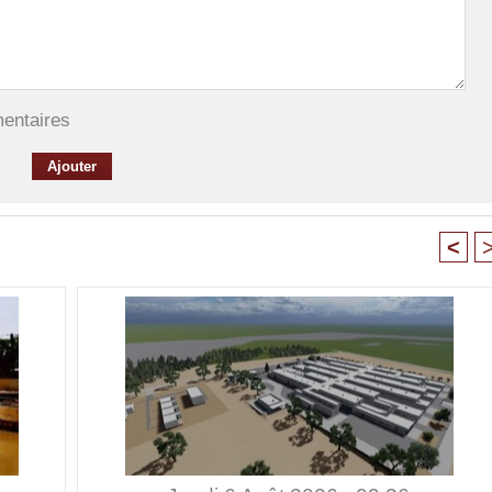
mentaires
<