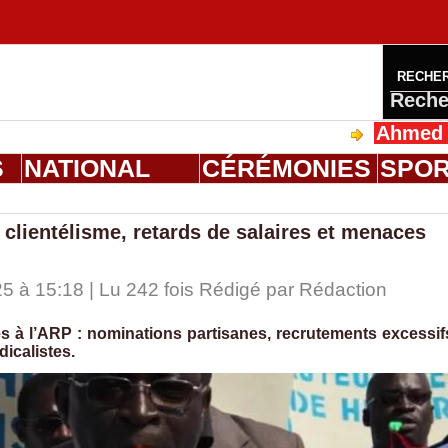
RECHE
Reche
Ahmed Saloum Di
S
NATIONAL
CÉRÉMONIES
SPO
clientélisme, retards de salaires et menaces
 à 15:18 | Lu 242 fois Rédigé par
Rédaction
s à l’ARP : nominations partisanes, recrutements excessif
dicalistes.