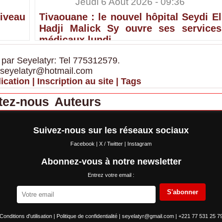
Jeudi 6 Août 2026 - 09:36
iveau
Tivaouane : le nouvel hôpital Seydi El
Hadji Malick Sy ouvre ses services
médicaux lundi
 par Seyelatyr: Tel 775312579.
 seyelatyr@hotmail.com
ication
|
Inscription au site
|
Tags
tez-nous
Auteurs
Suivez-nous sur les réseaux sociaux
Facebook
|
X / Twitter
|
Instagram
Abonnez-vous à notre newsletter
Entrez votre email :
S'abonner
Conditions d'utilisation
|
Politique de confidentialité
|
seyelatyr@gmail.com
|
+221 77 531 25 7