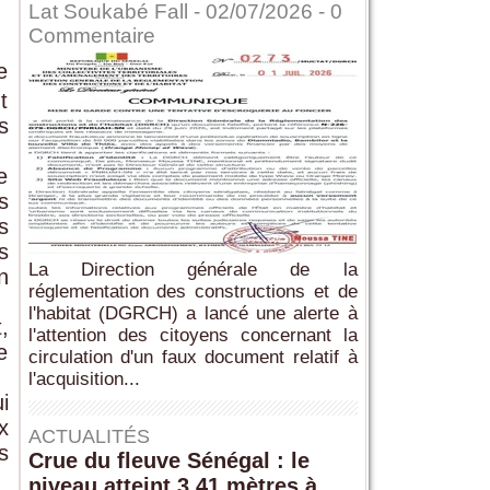
Lat Soukabé Fall - 02/07/2026 -
0
Commentaire
e
t
s
e
s
s
s
La Direction générale de la
n
réglementation des constructions et de
l'habitat (DGRCH) a lancé une alerte à
,
l'attention des citoyens concernant la
e
circulation d'un faux document relatif à
l'acquisition...
i
x
ACTUALITÉS
s
Crue du fleuve Sénégal : le
niveau atteint 3,41 mètres à