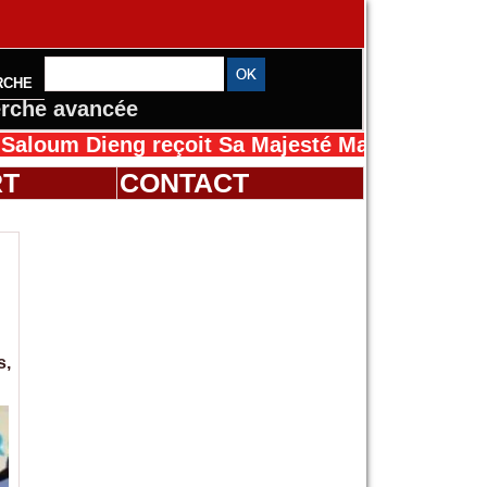
RCHE
rche avancée
eng reçoit Sa Majesté Mansah Cissé au Sénéga
RT
CONTACT
s,