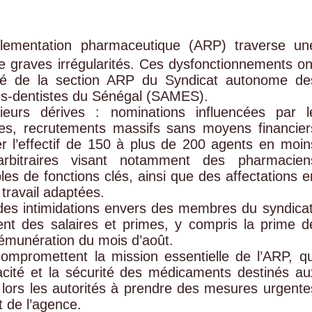
lementation pharmaceutique (ARP) traverse un
 graves irrégularités. Ces dysfonctionnements on
é de la section ARP du Syndicat autonome de
ns-dentistes du Sénégal (SAMES).
ieurs dérives : nominations influencées par l
sanes, recrutements massifs sans moyens financier
r l’effectif de 150 à plus de 200 agents en moin
bitraires visant notamment des pharmacien
es de fonctions clés, ainsi que des affectations e
travail adaptées.
des intimidations envers des membres du syndicat
nt des salaires et primes, y compris la prime d
émunération du mois d’août.
compromettent la mission essentielle de l’ARP, qu
ficacité et la sécurité des médicaments destinés au
lors les autorités à prendre des mesures urgente
t de l’agence.