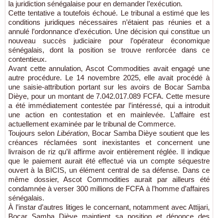
la juridiction sénégalaise pour en demander l’exécution.
Cette tentative a toutefois échoué. Le tribunal a estimé que les
conditions juridiques nécessaires n’étaient pas réunies et a
annulé l’ordonnance d’exécution. Une décision qui constitue un
nouveau succès judiciaire pour l’opérateur économique
sénégalais, dont la position se trouve renforcée dans ce
contentieux.
Avant cette annulation, Ascot Commodities avait engagé une
autre procédure. Le 14 novembre 2025, elle avait procédé à
une saisie-attribution portant sur les avoirs de Bocar Samba
Dièye, pour un montant de 7.042.017.089 FCFA. Cette mesure
a été immédiatement contestée par l’intéressé, qui a introduit
une action en contestation et en mainlevée. L’affaire est
actuellement examinée par le tribunal de Commerce.
Toujours selon
Libération
, Bocar Samba Dièye soutient que les
créances réclamées sont inexistantes et concernent une
livraison de riz qu’il affirme avoir entièrement réglée. Il indique
que le paiement aurait été effectué via un compte séquestre
ouvert à la BICIS, un élément central de sa défense. Dans ce
même dossier, Ascot Commodities aurait par ailleurs été
condamnée à verser 300 millions de FCFA à l’homme d’affaires
sénégalais.
À l’instar d’autres litiges le concernant, notamment avec Attijari,
Bocar Samba Dièye maintient sa position et dénonce des