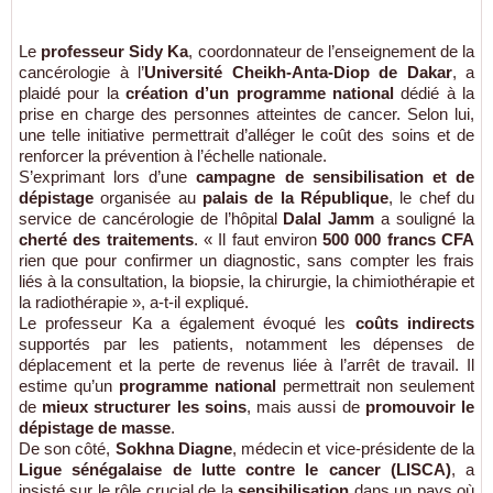
Le
professeur Sidy Ka
, coordonnateur de l’enseignement de la
cancérologie à l’
Université Cheikh-Anta-Diop de Dakar
, a
plaidé pour la
création d’un programme national
dédié à la
prise en charge des personnes atteintes de cancer. Selon lui,
une telle initiative permettrait d’alléger le coût des soins et de
renforcer la prévention à l’échelle nationale.
S’exprimant lors d’une
campagne de sensibilisation et de
dépistage
organisée au
palais de la République
, le chef du
service de cancérologie de l’hôpital
Dalal Jamm
a souligné la
cherté des traitements
. « Il faut environ
500 000 francs CFA
rien que pour confirmer un diagnostic, sans compter les frais
liés à la consultation, la biopsie, la chirurgie, la chimiothérapie et
la radiothérapie », a-t-il expliqué.
Le professeur Ka a également évoqué les
coûts indirects
supportés par les patients, notamment les dépenses de
déplacement et la perte de revenus liée à l’arrêt de travail. Il
estime qu’un
programme national
permettrait non seulement
de
mieux structurer les soins
, mais aussi de
promouvoir le
dépistage de masse
.
De son côté,
Sokhna Diagne
, médecin et vice-présidente de la
Ligue sénégalaise de lutte contre le cancer (LISCA)
, a
insisté sur le rôle crucial de la
sensibilisation
dans un pays où