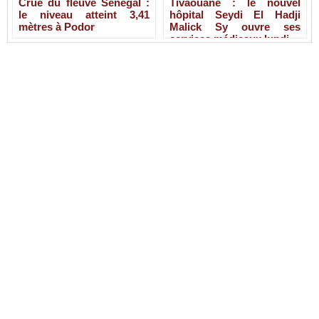
Crue du fleuve Sénégal :
Tivaouane : le nouvel
le niveau atteint 3,41
hôpital Seydi El Hadji
mètres à Podor
Malick Sy ouvre ses
services médicaux lundi