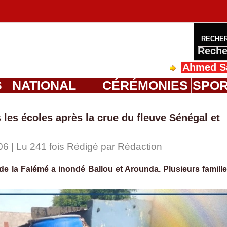
RECHE
Reche
Ahmed Saloum Die
S
NATIONAL
CÉRÉMONIES
SPO
 les écoles après la crue du fleuve Sénégal et
06 | Lu 241 fois Rédigé par
Rédaction
e la Falémé a inondé Ballou et Arounda. Plusieurs famill