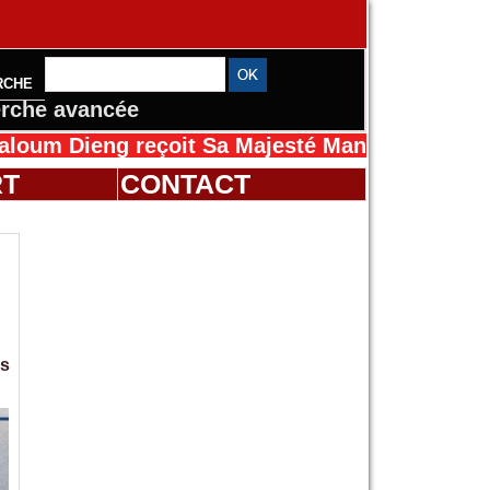
RCHE
rche avancée
ng reçoit Sa Majesté Mansah Cissé au Sénégal
RT
CONTACT
es