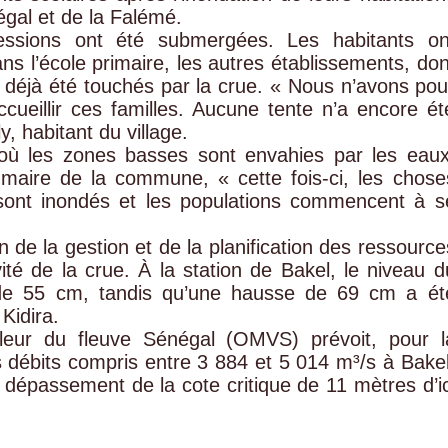
gal et de la Falémé.
ssions ont été submergées. Les habitants on
ns l’école primaire, les autres établissements, don
nt déjà été touchés par la crue. « Nous n’avons pou
accueillir ces familles. Aucune tente n’a encore ét
y, habitant du village.
, où les zones basses sont envahies par les eaux
maire de la commune, « cette fois-ci, les chose
 sont inondés et les populations commencent à s
 de la gestion et de la planification des ressource
é de la crue. À la station de Bakel, le niveau d
e de 55 cm, tandis qu’une hausse de 69 cm a ét
Kidira.
aleur du fleuve Sénégal (OMVS) prévoit, pour l
 débits compris entre 3 884 et 5 014 m³/s à Bakel
n dépassement de la cote critique de 11 mètres d’ic