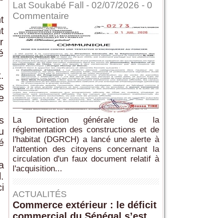
Lat Soukabé Fall - 02/07/2026 -
0
Commentaire
t
t
r
é
.
s
e
s
La Direction générale de la
réglementation des constructions et de
u
l'habitat (DGRCH) a lancé une alerte à
é
l'attention des citoyens concernant la
circulation d'un faux document relatif à
a
l'acquisition...
.
i
ACTUALITÉS
Commerce extérieur : le déficit
commercial du Sénégal s’est