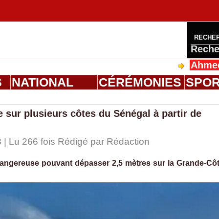
RECHE
Reche
Ahmed Saloum 
S
NATIONAL
CÉRÉMONIES
SPO
 sur plusieurs côtes du Sénégal à partir de
 | Lu 266 fois Rédigé par
Rédaction
dangereuse pouvant dépasser 2,5 mètres sur la Grande-Cô