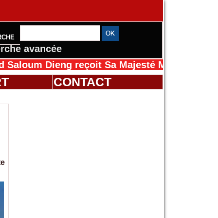
RCHE
rche avancée
Dieng reçoit Sa Majesté Mansah Cissé au Séné
RT
CONTACT
te