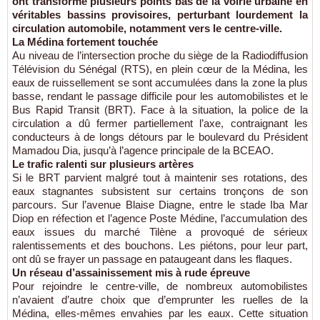
ont transformé plusieurs points bas de la voirie urbaine en
véritables bassins provisoires, perturbant lourdement la
circulation automobile, notamment vers le centre-ville.
La Médina fortement touchée
Au niveau de l’intersection proche du siège de la Radiodiffusion
Télévision du Sénégal (RTS), en plein cœur de la Médina, les
eaux de ruissellement se sont accumulées dans la zone la plus
basse, rendant le passage difficile pour les automobilistes et le
Bus Rapid Transit (BRT). Face à la situation, la police de la
circulation a dû fermer partiellement l’axe, contraignant les
conducteurs à de longs détours par le boulevard du Président
Mamadou Dia, jusqu’à l’agence principale de la BCEAO.
Le trafic ralenti sur plusieurs artères
Si le BRT parvient malgré tout à maintenir ses rotations, des
eaux stagnantes subsistent sur certains tronçons de son
parcours. Sur l’avenue Blaise Diagne, entre le stade Iba Mar
Diop en réfection et l’agence Poste Médine, l’accumulation des
eaux issues du marché Tilène a provoqué de sérieux
ralentissements et des bouchons. Les piétons, pour leur part,
ont dû se frayer un passage en pataugeant dans les flaques.
Un réseau d’assainissement mis à rude épreuve
Pour rejoindre le centre-ville, de nombreux automobilistes
n’avaient d’autre choix que d’emprunter les ruelles de la
Médina, elles-mêmes envahies par les eaux. Cette situation