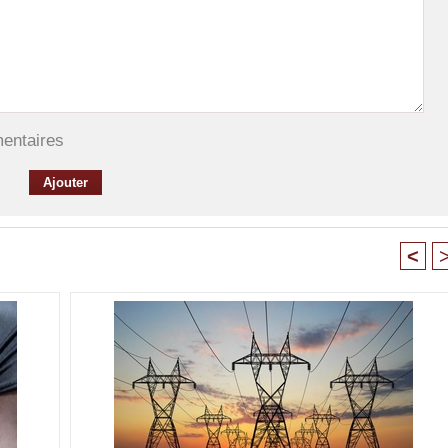
mentaires
<