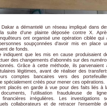
 Dakar a démantelé un réseau impliqué dans de
 la suite d’une plainte déposée contre X. Aprè
nquêteurs ont organisé une opération ciblée qui 
re personnes soupçonnées d’avoir mis en place u
ent de fonds.
e indiquent que les mis en cause produisaient d
fectuer des changements d’abonnés sur des numéro
ionnés. Grâce à cette méthode, ils parvenaient 
itulaires légitimes, avant de réaliser des transfert
eurs comptes bancaires vers des portefeuille
 spécialement créés pour mener ces opérations.
ent placés en garde à vue pour des faits liés à l
ocuments, l’utilisation frauduleuse de ligne
financières irrégulières. Les investigations s
ntuels collaborateurs et de retracer l’ensemble d