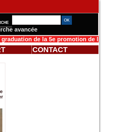
RCHE
rche avancée
ion de la 5e promotion de l’IFMES
30/07/2026
RT
CONTACT
de
er