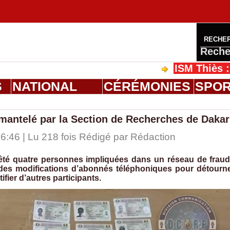
RECHE
Reche
ISM Thiès : graduat
S
NATIONAL
CÉRÉMONIES
SPO
émantelé par la Section de Recherches de Dakar
:46 | Lu 218 fois Rédigé par
Rédaction
êté quatre personnes impliquées dans un réseau de frau
t des modifications d’abonnés téléphoniques pour détourn
fier d’autres participants.