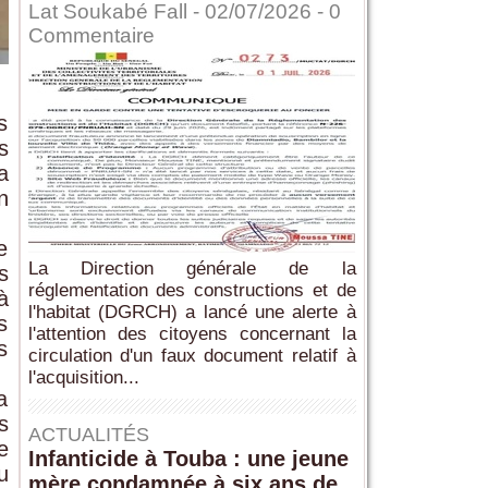
Lat Soukabé Fall - 02/07/2026 -
0
Commentaire
s
s
a
n
e
La Direction générale de la
s
réglementation des constructions et de
à
l'habitat (DGRCH) a lancé une alerte à
s
l'attention des citoyens concernant la
s
circulation d'un faux document relatif à
l'acquisition...
a
s
ACTUALITÉS
e
Infanticide à Touba : une jeune
u
mère condamnée à six ans de