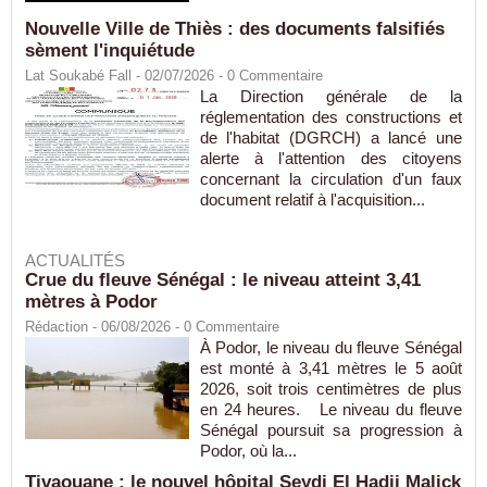
Nouvelle Ville de Thiès : des documents falsifiés
sèment l'inquiétude
Lat Soukabé Fall - 02/07/2026 -
0
Commentaire
La Direction générale de la
réglementation des constructions et
de l'habitat (DGRCH) a lancé une
alerte à l'attention des citoyens
concernant la circulation d'un faux
document relatif à l'acquisition...
ACTUALITÉS
Crue du fleuve Sénégal : le niveau atteint 3,41
mètres à Podor
Rédaction
- 06/08/2026 -
0
Commentaire
À Podor, le niveau du fleuve Sénégal
est monté à 3,41 mètres le 5 août
2026, soit trois centimètres de plus
en 24 heures. Le niveau du fleuve
Sénégal poursuit sa progression à
Podor, où la...
Tivaouane : le nouvel hôpital Seydi El Hadji Malick