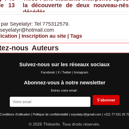
de 13
la découverte de deux nouveau-nés
décédés
 par Seyelatyr: Tel 775312579.
 seyelatyr@hotmail.com
ication
|
Inscription au site
|
Tags
tez-nous
Auteurs
Suivez-nous sur les réseaux sociaux
Facebook
|
X / Twitter
|
Instagram
Abonnez-vous à notre newsletter
Entrez votre email :
S'abonner
Conditions d'utilisation
|
Politique de confidentialité
|
seyelatyr@gmail.com
|
+221 77 531 25 7
© 2026 Thièsinfo. Tous droits réservés.