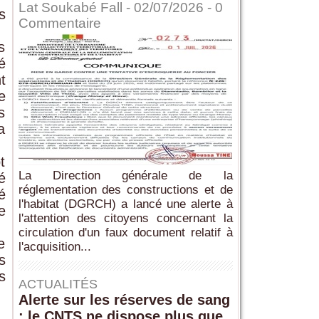
Lat Soukabé Fall - 02/07/2026 -
0
s
Commentaire
s
é
t
e
s
a
t
La Direction générale de la
é
réglementation des constructions et de
é
l'habitat (DGRCH) a lancé une alerte à
e
l'attention des citoyens concernant la
circulation d'un faux document relatif à
e
l'acquisition...
s
s
ACTUALITÉS
Alerte sur les réserves de sang
: le CNTS ne dispose plus que