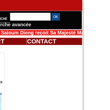
RCHE
rche avancée
ieng reçoit Sa Majesté Mansah Cissé au Sénég
RT
CONTACT
ts