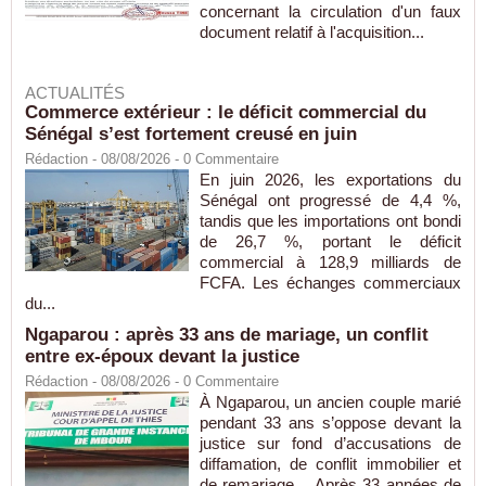
concernant la circulation d'un faux
document relatif à l'acquisition...
ACTUALITÉS
Commerce extérieur : le déficit commercial du
Sénégal s’est fortement creusé en juin
Rédaction
- 08/08/2026 -
0
Commentaire
En juin 2026, les exportations du
Sénégal ont progressé de 4,4 %,
tandis que les importations ont bondi
de 26,7 %, portant le déficit
commercial à 128,9 milliards de
FCFA. Les échanges commerciaux
du...
Ngaparou : après 33 ans de mariage, un conflit
entre ex-époux devant la justice
Rédaction
- 08/08/2026 -
0
Commentaire
À Ngaparou, un ancien couple marié
pendant 33 ans s’oppose devant la
justice sur fond d’accusations de
diffamation, de conflit immobilier et
de remariage. Après 33 années de