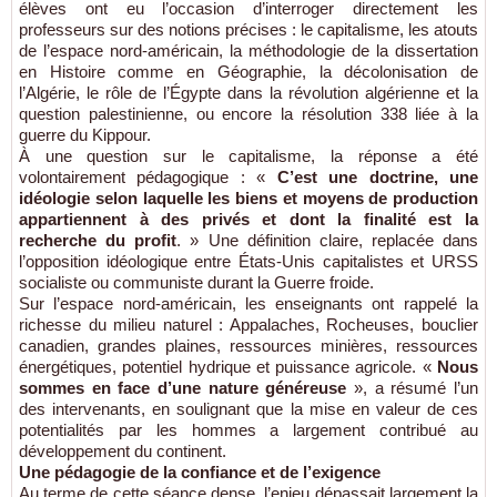
élèves ont eu l’occasion d’interroger directement les
professeurs sur des notions précises : le capitalisme, les atouts
de l’espace nord-américain, la méthodologie de la dissertation
en Histoire comme en Géographie, la décolonisation de
l’Algérie, le rôle de l’Égypte dans la révolution algérienne et la
question palestinienne, ou encore la résolution 338 liée à la
guerre du Kippour.
À une question sur le capitalisme, la réponse a été
volontairement pédagogique : «
C’est une doctrine, une
idéologie selon laquelle les biens et moyens de production
appartiennent à des privés et dont la finalité est la
recherche du profit
. » Une définition claire, replacée dans
l’opposition idéologique entre États-Unis capitalistes et URSS
socialiste ou communiste durant la Guerre froide.
Sur l’espace nord-américain, les enseignants ont rappelé la
richesse du milieu naturel : Appalaches, Rocheuses, bouclier
canadien, grandes plaines, ressources minières, ressources
énergétiques, potentiel hydrique et puissance agricole. «
Nous
sommes en face d’une nature généreuse
», a résumé l’un
des intervenants, en soulignant que la mise en valeur de ces
potentialités par les hommes a largement contribué au
développement du continent.
Une pédagogie de la confiance et de l’exigence
Au terme de cette séance dense, l’enjeu dépassait largement la