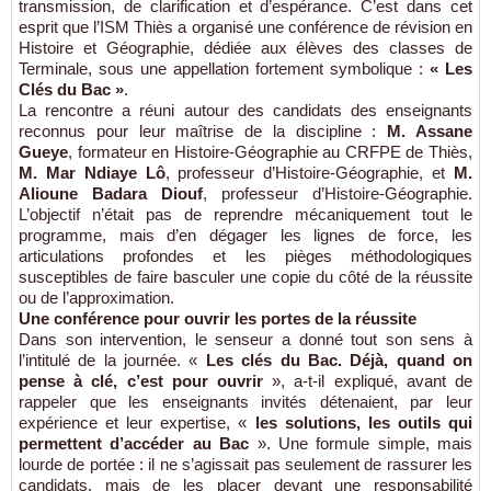
transmission, de clarification et d’espérance. C’est dans cet
esprit que l’ISM Thiès a organisé une conférence de révision en
Histoire et Géographie, dédiée aux élèves des classes de
Terminale, sous une appellation fortement symbolique :
« Les
Clés du Bac »
.
La rencontre a réuni autour des candidats des enseignants
reconnus pour leur maîtrise de la discipline :
M. Assane
Gueye
, formateur en Histoire-Géographie au CRFPE de Thiès,
M. Mar Ndiaye Lô
, professeur d’Histoire-Géographie, et
M.
Alioune Badara Diouf
, professeur d’Histoire-Géographie.
L’objectif n’était pas de reprendre mécaniquement tout le
programme, mais d’en dégager les lignes de force, les
articulations profondes et les pièges méthodologiques
susceptibles de faire basculer une copie du côté de la réussite
ou de l’approximation.
Une conférence pour ouvrir les portes de la réussite
Dans son intervention, le senseur a donné tout son sens à
l’intitulé de la journée. «
Les clés du Bac. Déjà, quand on
pense à clé, c’est pour ouvrir
», a-t-il expliqué, avant de
rappeler que les enseignants invités détenaient, par leur
expérience et leur expertise, «
les solutions, les outils qui
permettent d’accéder au Bac
». Une formule simple, mais
lourde de portée : il ne s’agissait pas seulement de rassurer les
candidats, mais de les placer devant une responsabilité