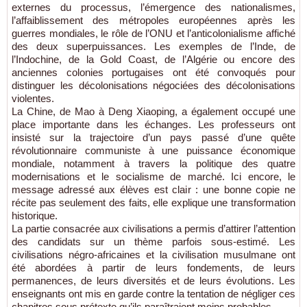
externes du processus, l’émergence des nationalismes,
l’affaiblissement des métropoles européennes après les
guerres mondiales, le rôle de l’ONU et l’anticolonialisme affiché
des deux superpuissances. Les exemples de l’Inde, de
l’Indochine, de la Gold Coast, de l’Algérie ou encore des
anciennes colonies portugaises ont été convoqués pour
distinguer les décolonisations négociées des décolonisations
violentes.
La Chine, de Mao à Deng Xiaoping, a également occupé une
place importante dans les échanges. Les professeurs ont
insisté sur la trajectoire d’un pays passé d’une quête
révolutionnaire communiste à une puissance économique
mondiale, notamment à travers la politique des quatre
modernisations et le socialisme de marché. Ici encore, le
message adressé aux élèves est clair : une bonne copie ne
récite pas seulement des faits, elle explique une transformation
historique.
La partie consacrée aux civilisations a permis d’attirer l’attention
des candidats sur un thème parfois sous-estimé. Les
civilisations négro-africaines et la civilisation musulmane ont
été abordées à partir de leurs fondements, de leurs
permanences, de leurs diversités et de leurs évolutions. Les
enseignants ont mis en garde contre la tentation de négliger ces
chapitres sous prétexte qu’ils paraîtraient moins probables.