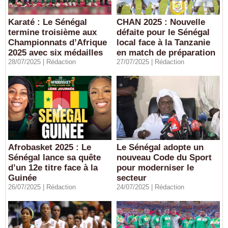
Karaté : Le Sénégal
CHAN 2025 : Nouvelle
termine troisième aux
défaite pour le Sénégal
Championnats d’Afrique
local face à la Tanzanie
2025 avec six médailles
en match de préparation
28/07/2025 |
Rédaction
27/07/2025 |
Rédaction
Afrobasket 2025 : Le
Le Sénégal adopte un
Sénégal lance sa quête
nouveau Code du Sport
d’un 12e titre face à la
pour moderniser le
Guinée
secteur
26/07/2025 |
Rédaction
24/07/2025 |
Rédaction