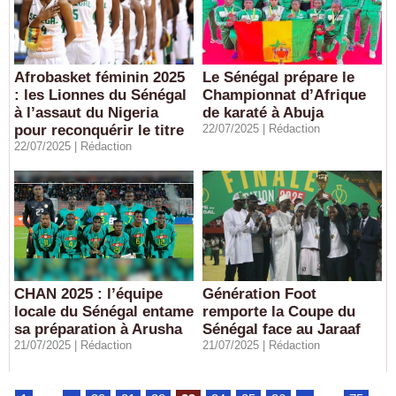
Afrobasket féminin 2025
​Le Sénégal prépare le
: les Lionnes du Sénégal
Championnat d’Afrique
à l’assaut du Nigeria
de karaté à Abuja
pour reconquérir le titre
22/07/2025 |
Rédaction
22/07/2025 |
Rédaction
CHAN 2025 : l’équipe
Génération Foot
locale du Sénégal entame
remporte la Coupe du
sa préparation à Arusha
Sénégal face au Jaraaf
21/07/2025 |
Rédaction
21/07/2025 |
Rédaction