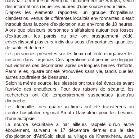
dans la commune de Bembou, département de Saraya, selon
des informations recueillies auprès d’une source sécuritaire.
D’après les éléments rapportés, un groupe d’orpailleurs
clandestins, venus de différentes localités environnantes, s’était
introduit dans la zone d’exploitation aux environs de 10 heures.
Alors que plusieurs personnes s’affairaient autour des fosses
d’extraction, les parois du site ont brusquement cédé,
ensevelissant plusieurs individus sous d’importantes quantités
de sable et de terre.
Les personnes présentes sur les lieux ont tenté d’organiser les
secours dans l’urgence. Ces opérations ont permis de dégager
huit victimes des décombres après de longues heures d’efforts.
Parmi elles, quatre ont été retrouvées sans vie, tandis que les
autres souffraient de blessures.
Selon la même source, les blessés ont tous été évacués avant
l’arrivée des enquêteurs. Pour des raisons de sécurité, les
recherches ont été temporairement suspendues jusqu’au
dimanche.
Les dépouilles des quatre victimes ont été transférées au
centre hospitalier régional Amath Dansokho pour les besoins
d’une autopsie.
La source sécuritaire a par ailleurs rappelé qu’un autre
éboulement, survenu le 17 décembre dernier sur le site
d’exploitation d’AfriGold situé au village de Kharakhéna, avait