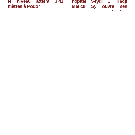
le niveau atteint 3,41
hôpital Seydi El Hadji
mètres à Podor
Malick Sy ouvre ses
services médicaux lundi