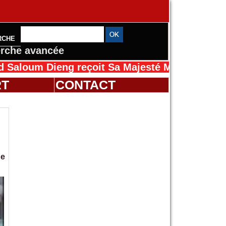
RCHE
rche avancée
Dieng reçoit Sa Majesté Mansah Cissé au Séné
RT
CONTACT
de