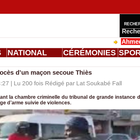
RECHE
Reche
Ahmed Saloum 
S
NATIONAL
CÉRÉMONIES
SPO
procès d’un maçon secoue Thiès
:27 | Lu 200 fois Rédigé par Lat Soukabé Fall
t la chambre criminelle du tribunal de grande instance 
age d’arme suivie de violences.