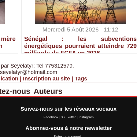
Mercredi 5 Août 2026 - 11:12
 mère
Sénégal : les subventions
n
énergétiques pourraient atteindre 729
milliards de FCFA en 2026
 par Seyelatyr: Tel 775312579.
 seyelatyr@hotmail.com
ication
|
Inscription au site
|
Tags
tez-nous
Auteurs
Suivez-nous sur les réseaux sociaux
Facebook
|
X / Twitter
|
Instagram
Abonnez-vous à notre newsletter
Entrez votre email :