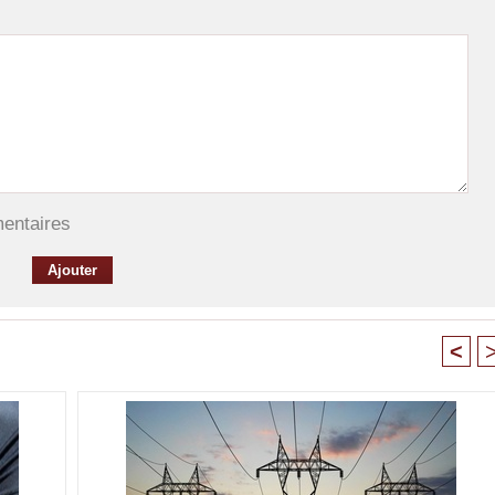
mentaires
<