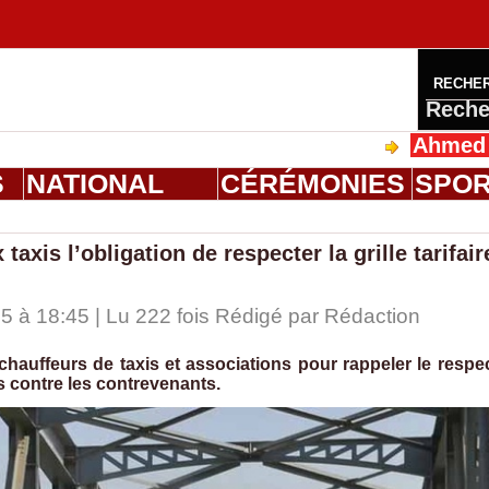
RECHE
Reche
Ahmed Saloum Di
S
NATIONAL
CÉRÉMONIES
SPO
 taxis l’obligation de respecter la grille tarifair
 à 18:45 | Lu 222 fois Rédigé par
Rédaction
chauffeurs de taxis et associations pour rappeler le respe
s contre les contrevenants.