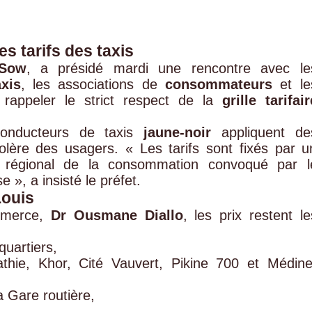
s tarifs des taxis
Sow
, a présidé mardi une rencontre avec le
xis
, les associations de
consommateurs
et le
 rappeler le strict respect de la
grille tarifair
 conducteurs de taxis
jaune-noir
appliquent de
colère des usagers. « Les tarifs sont fixés par u
ité régional de la consommation convoqué par l
», a insisté le préfet.
Louis
ommerce,
Dr Ousmane Diallo
, les prix restent le
quartiers,
ie, Khor, Cité Vauvert, Pikine 700 et Médine
 Gare routière,