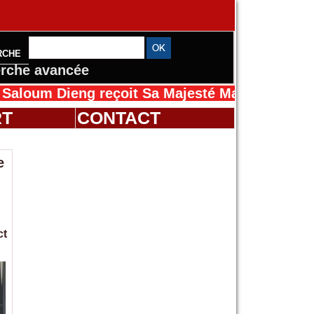
RCHE
rche avancée
eng reçoit Sa Majesté Mansah Cissé au Sénég
RT
CONTACT
e
ct