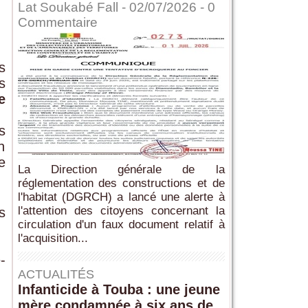
Lat Soukabé Fall - 02/07/2026 -
0
Commentaire
s
s
e
s
n
e
La Direction générale de la
réglementation des constructions et de
l'habitat (DGRCH) a lancé une alerte à
l'attention des citoyens concernant la
s
circulation d'un faux document relatif à
l'acquisition...
-
ACTUALITÉS
Infanticide à Touba : une jeune
mère condamnée à six ans de