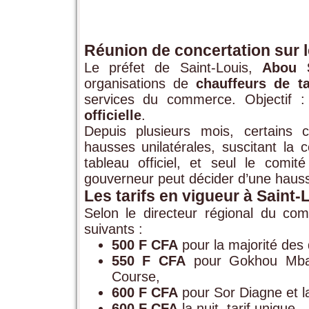
Réunion de concertation sur le
Le préfet de Saint-Louis,
Abou 
organisations de
chauffeurs de ta
services du commerce. Objectif :
officielle
.
Depuis plusieurs mois, certains
hausses unilatérales, suscitant la 
tableau officiel, et seul le com
gouverneur peut décider d’une hausse 
Les tarifs en vigueur à Saint-
Selon le directeur régional du c
suivants :
500 F CFA
pour la majorité des 
550 F CFA
pour Gokhou Mbath
Course,
600 F CFA
pour Sor Diagne et la
600 F CFA
la nuit, tarif unique.