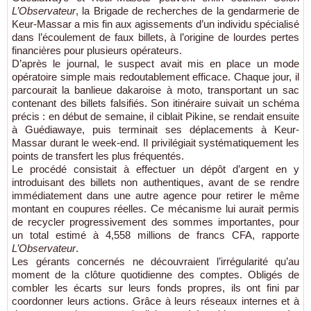
L’Observateur
, la Brigade de recherches de la gendarmerie de
Keur-Massar a mis fin aux agissements d’un individu spécialisé
dans l’écoulement de faux billets, à l’origine de lourdes pertes
financières pour plusieurs opérateurs.
D’après le journal, le suspect avait mis en place un mode
opératoire simple mais redoutablement efficace. Chaque jour, il
parcourait la banlieue dakaroise à moto, transportant un sac
contenant des billets falsifiés. Son itinéraire suivait un schéma
précis : en début de semaine, il ciblait Pikine, se rendait ensuite
à Guédiawaye, puis terminait ses déplacements à Keur-
Massar durant le week-end. Il privilégiait systématiquement les
points de transfert les plus fréquentés.
Le procédé consistait à effectuer un dépôt d’argent en y
introduisant des billets non authentiques, avant de se rendre
immédiatement dans une autre agence pour retirer le même
montant en coupures réelles. Ce mécanisme lui aurait permis
de recycler progressivement des sommes importantes, pour
un total estimé à 4,558 millions de francs CFA, rapporte
L’Observateur
.
Les gérants concernés ne découvraient l’irrégularité qu’au
moment de la clôture quotidienne des comptes. Obligés de
combler les écarts sur leurs fonds propres, ils ont fini par
coordonner leurs actions. Grâce à leurs réseaux internes et à