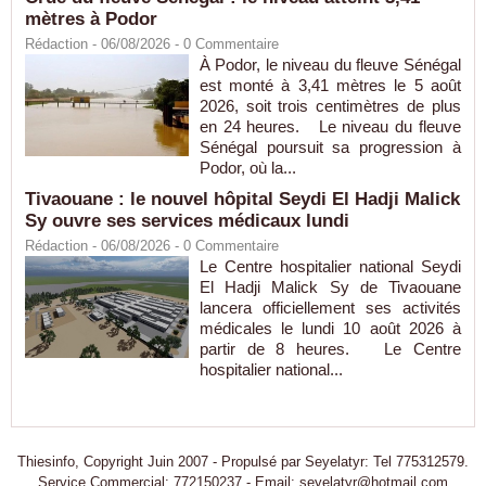
mètres à Podor
Rédaction
- 06/08/2026 -
0
Commentaire
À Podor, le niveau du fleuve Sénégal
est monté à 3,41 mètres le 5 août
2026, soit trois centimètres de plus
en 24 heures. Le niveau du fleuve
Sénégal poursuit sa progression à
Podor, où la...
Tivaouane : le nouvel hôpital Seydi El Hadji Malick
Sy ouvre ses services médicaux lundi
Rédaction
- 06/08/2026 -
0
Commentaire
Le Centre hospitalier national Seydi
El Hadji Malick Sy de Tivaouane
lancera officiellement ses activités
médicales le lundi 10 août 2026 à
partir de 8 heures. Le Centre
hospitalier national...
Thiesinfo, Copyright Juin 2007 - Propulsé par Seyelatyr: Tel 775312579.
Service Commercial: 772150237 - Email: seyelatyr@hotmail.com