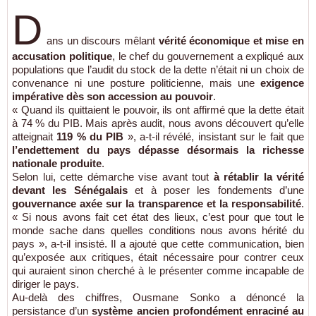
D
ans un discours mêlant
vérité économique et mise en
accusation politique
, le chef du gouvernement a expliqué aux
populations que l’audit du stock de la dette n’était ni un choix de
convenance ni une posture politicienne, mais une
exigence
impérative dès son accession au pouvoir
.
« Quand ils quittaient le pouvoir, ils ont affirmé que la dette était
à 74 % du PIB. Mais après audit, nous avons découvert qu’elle
atteignait
119 % du PIB
», a-t-il révélé, insistant sur le fait que
l’endettement du pays dépasse désormais la richesse
nationale produite
.
Selon lui, cette démarche vise avant tout
à rétablir la vérité
devant les Sénégalais
et à poser les fondements d’une
gouvernance axée sur la transparence et la responsabilité
.
« Si nous avons fait cet état des lieux, c’est pour que tout le
monde sache dans quelles conditions nous avons hérité du
pays », a-t-il insisté. Il a ajouté que cette communication, bien
qu’exposée aux critiques, était nécessaire pour contrer ceux
qui auraient sinon cherché à le présenter comme incapable de
diriger le pays.
Au-delà des chiffres, Ousmane Sonko a dénoncé la
persistance d’un
système ancien profondément enraciné au