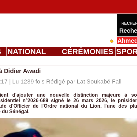
RECHE
Reche
Ahmed Saloum 
S
NATIONAL
CÉRÉMONIES
SPO
à Didier Awadi
17 | Lu 1239 fois Rédigé par Lat Soukabé Fall
ent d'ajouter une nouvelle distinction majeure à s
sidentiel n°2026-689 signé le 26 mars 2026, le préside
e d'Officier de l'Ordre national du Lion, l'une des pl
e du Sénégal.