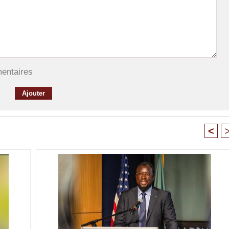
mentaires
<