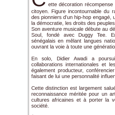
ette décoration récompense p
citoyen. Figure incontournable du r
des pionniers d'un hip-hop engagé, ut
la démocratie, les droits des peuples
Son aventure musicale débute au d
Soul
, fondé avec
Duggy Tee
. E
sénégalais en mêlant langues nation
ouvrant la voie à toute une génération
En solo, Didier Awadi a poursuiv
collaborations internationales et l
également producteur, conférencier
faisant de lui une personnalité influe
Cette distinction est largement salu
reconnaissance méritée pour un art
cultures africaines et à porter la
société.