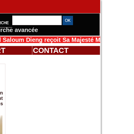
RCHE
rche avancée
Dieng reçoit Sa Majesté Mansah Cissé au Séné
RT
CONTACT
on
nt
us