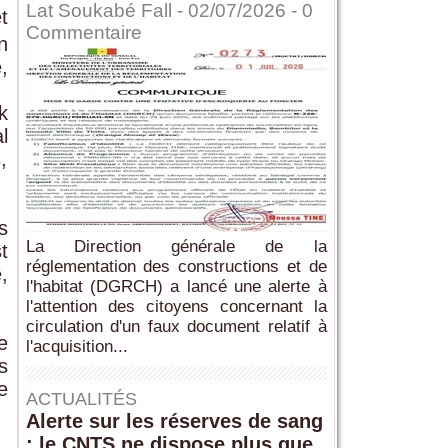
Lat Soukabé Fall - 02/07/2026 -
0
t
Commentaire
n
,
k
l
,
s
La Direction générale de la
t
réglementation des constructions et de
,
l'habitat (DGRCH) a lancé une alerte à
l'attention des citoyens concernant la
circulation d'un faux document relatif à
e
l'acquisition...
s
e
ACTUALITÉS
Alerte sur les réserves de sang
: le CNTS ne dispose plus que