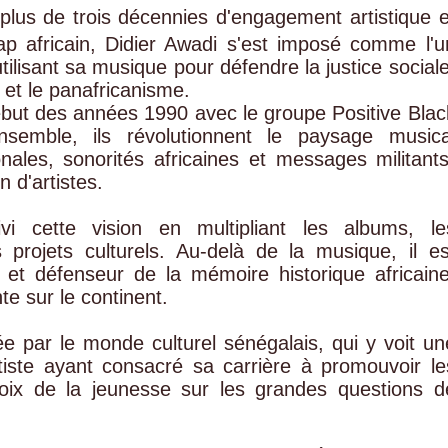
lus de trois décennies d'engagement artistique e
ap africain, Didier Awadi s'est imposé comme l'u
ilisant sa musique pour défendre la justice sociale
 et le panafricanisme.
ébut des années 1990 avec le groupe
Positive Blac
nsemble, ils révolutionnent le paysage musica
ales, sonorités africaines et messages militants
 d'artistes.
i cette vision en multipliant les albums, le
es projets culturels. Au-delà de la musique, il es
 et défenseur de la mémoire historique africaine
nte sur le continent.
ée par le monde culturel sénégalais, qui y voit un
iste ayant consacré sa carrière à promouvoir le
 voix de la jeunesse sur les grandes questions d