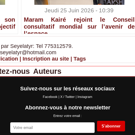
Jeudi 25 Juin 2026 - 10:39
 son
Maram Kairé rejoint le Conseil
ectif
consultatif mondial sur l’avenir de
l’espace
 par Seyelatyr: Tel 775312579.
 seyelatyr@hotmail.com
ication
|
Inscription au site
|
Tags
tez-nous
Auteurs
Suivez-nous sur les réseaux sociaux
Facebook
|
X / Twitter
|
Instagram
Abonnez-vous à notre newsletter
Entrez votre email :
S'abonner