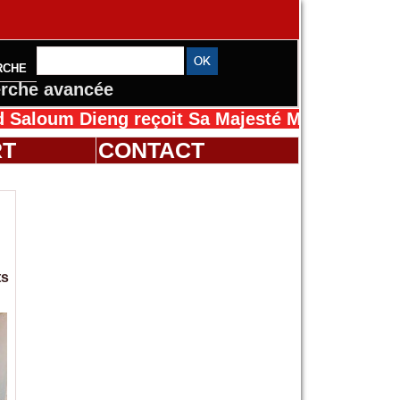
RCHE
rche avancée
Dieng reçoit Sa Majesté Mansah Cissé au Séné
RT
CONTACT
ts