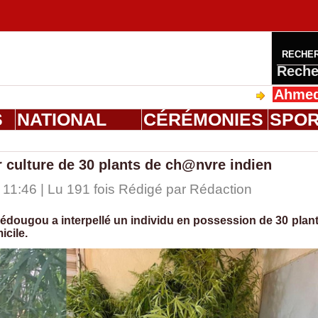
RECHE
Reche
Ahmed Saloum 
S
NATIONAL
CÉRÉMONIES
SPO
culture de 30 plants de ch@nvre indien
11:46 | Lu 191 fois Rédigé par
Rédaction
édougou a interpellé un individu en possession de 30 plan
icile.