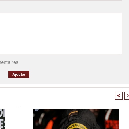
mentaires
<