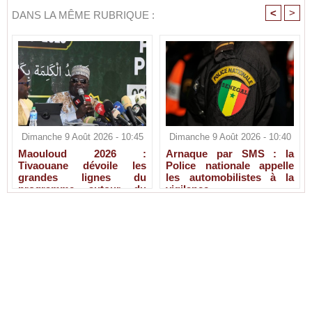
<
>
DANS LA MÊME RUBRIQUE :
Dimanche 9 Août 2026 - 10:45
Dimanche 9 Août 2026 - 10:40
Maouloud 2026 :
Arnaque par SMS : la
Tivaouane dévoile les
Police nationale appelle
grandes lignes du
les automobilistes à la
programme autour du
vigilance
Tawhid