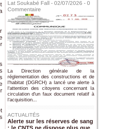
Lat Soukabé Fall - 02/07/2026 -
0
t
Commentaire
a
r
e
r
s
s
La Direction générale de la
s
réglementation des constructions et de
l'habitat (DGRCH) a lancé une alerte à
e
l'attention des citoyens concernant la
r
circulation d'un faux document relatif à
l'acquisition...
t
ACTUALITÉS
s
Alerte sur les réserves de sang
: le CNTS ne dispose plus que