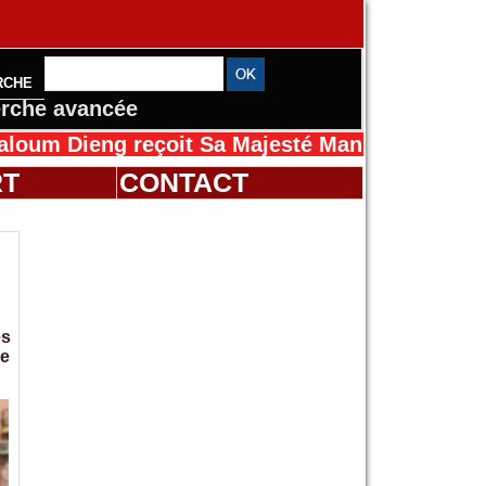
RCHE
rche avancée
ng reçoit Sa Majesté Mansah Cissé au Sénégal
RT
CONTACT
es
le