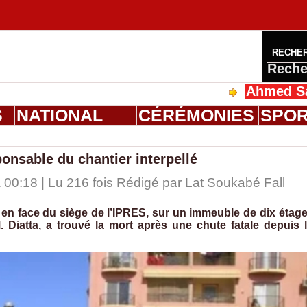
RECHE
Reche
Ahmed Saloum Die
S
NATIONAL
CÉRÉMONIES
SPO
ponsable du chantier interpellé
00:18 | Lu 216 fois Rédigé par Lat Soukabé Fall
 en face du siège de l’IPRES, sur un immeuble de dix étag
 Diatta, a trouvé la mort après une chute fatale depuis 