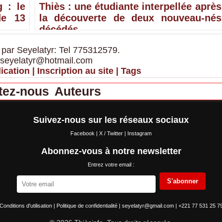
 : le
Thiès : une étudiante interpellée après
de 13
la découverte de deux nouveau-nés
décédés
 par Seyelatyr: Tel 775312579.
 seyelatyr@hotmail.com
ication
|
Inscription au site
|
Tags
tez-nous
Auteurs
Suivez-nous sur les réseaux sociaux
Facebook
|
X / Twitter
|
Instagram
Abonnez-vous à notre newsletter
Entrez votre email :
S'abonner
Conditions d'utilisation
|
Politique de confidentialité
|
seyelatyr@gmail.com
|
+221 77 531 25 7