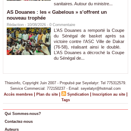
sanitaires. Autour du ministre...
AS Douanes : les « Gabelous » s’offrent un
nouveau trophée
Rédaction
- 10/08/2026 -
0
Commentaire
L’AS Douanes a remporté la Coupe
du Sénégal de basket après sa
victoire contre l’ASC Ville de Dakar
(76-58), réalisant ainsi le doublé.
L’AS Douanes a décroché la Coupe
du Sénégal de...
Thiesinfo, Copyright Juin 2007 - Propulsé par Seyelatyr: Tel 775312579.
Service Commercial: 772150237 - Email: seyelatyr@hotmail.com
|
|
|
|
Accès membres
Plan du site
Syndication
Inscription au site
Tags
Qui Sommes-nous?
Contactez-nous
Auteurs