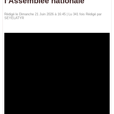
l’Assemblée nationale
Rédigé le Dimanche 21 Juin 2026 à 16:45 | Lu 341 fois Rédigé par
SEYELATYR